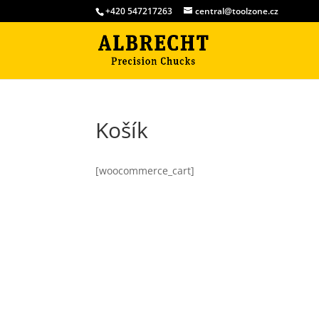
+420 547217263
central@toolzone.cz
Košík
[woocommerce_cart]