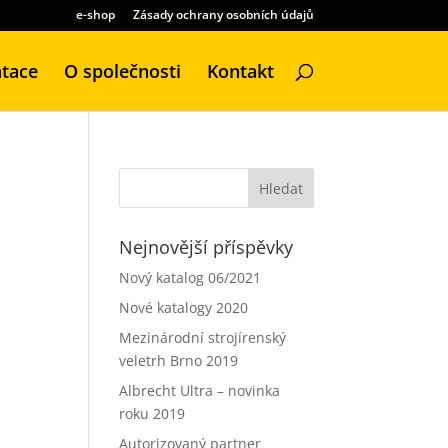
e-shop
Zásady ochrany osobních údajů
tace
O společnosti
Kontakt
Nejnovější příspěvky
Nový katalog 06/2021
Nové katalogy 2020
Mezinárodní strojírenský
veletrh Brno 2019
Albrecht Ultra – novinka
roku 2019
Autorizovaný partner