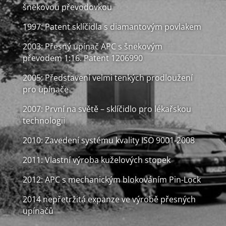
šnekovou převodovkou
1997: Patent sklíčidla s diamantovým povlakem
2003: Přesný upínač APC s šnekovým
převodem 1:16. Patent 1206990
2005: Představení velmi tenkých prodloužení
pro upínače
2007: První na světě – sklíčidlo pro lékařskou
technologii
2010: Zavedení systému kvality ISO 9001-2008
2011: Vlastní výroba kuželových stopek
2012: APC s mechanickým blokováním Pin-Lock
2014 nepřetržitá expanze ve výrobě přesných
upínačů