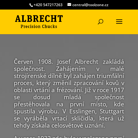
+420 547217263
central@toolzone.cz
Červen 1908. Josef Albrecht zakládá
společnost. Zahájením v malé
strojírenské dílně byl zahájen triumfální
proces, který změnil zpracování kovů v
oblasti vrtání a frézování. Již v roce 1917
se dosud mladá společnost
přestěhovala na první místo, kde
spustila výrobu. V Esslingen, Stuttgart
se vyráběla vrtací sklíčidla, která už
tehdy získala celosvětové uznání.