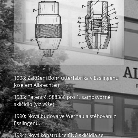
1908: Založení Bohrfutterfabrika v Esslingenu
Josefem Albrechtem
1933: Patent č. 588386 pro 1. samosvorné
sklíčidlo (viz výše)
1990: Nová budova ve Wernau a stěhování z
Esslingenu.
1994: Nová konstrukce CNC sklíčidla se