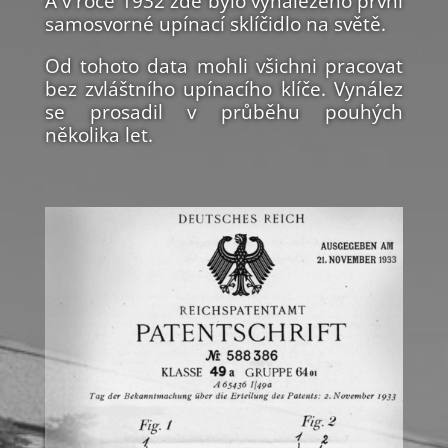
A v roce 1932 zde bylo vynalezeno první
samosvorné upínací sklíčidlo na světě.
Od tohoto data mohli všichni pracovat
bez zvláštního upínacího klíče. Vynález
se prosadil v průběhu pouhých
několika let.